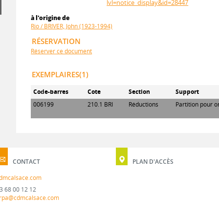
lvl=notice_display&id=28447
à l'origine de
Rio / BRIVER, John (1923-1994)
RÉSERVATION
Réserver ce document
EXEMPLAIRES(1)
Code-barres
Cote
Section
Support
006199
210.1 BRI
Réductions
Partition pour o
CONTACT
PLAN D'ACCÈS
dmcalsace.com
3 68 00 12 12
rpa@cdmcalsace.com