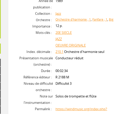
Année de
1989
publication :
Collection :
Jazz
Orchestre d'harmonie ; 1
,
Fanfare ; 1
,
Big
Orchestre :
12 p.
Importance :
Mots-clés :
20E SIECLE
JAZZ
OEUVRE ORIGINALE
Index. décimale :
210.1
Orchestre d'harmonie seul
Présentation musicale
Conducteur réduit
(orchestre) :
Durée :
00:02:34
Référence éditeur :
R 2188 M
Niveau de difficulté
Difficulté 3
orchestre :
Note sur
Solos de trompette et flûte
l'instrumentation :
Permalink :
https://windmusic.org/index.php?