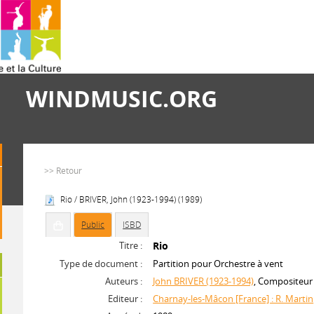
WINDMUSIC.ORG
>> Retour
Rio / BRIVER, John (1923-1994) (1989)
Public
ISBD
Titre :
Rio
Type de document :
Partition pour Orchestre à vent
Auteurs :
John BRIVER (1923-1994)
, Compositeur
Editeur :
Charnay-les-Mâcon [France] : R. Martin