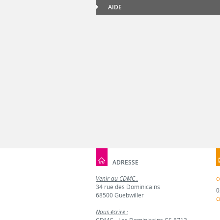
AIDE
ADRESSE
Venir au CDMC :
c
34 rue des Dominicains
0
68500 Guebwiller
c
Nous écrire :