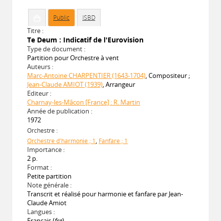
Public
ISBD
Titre :
Te Deum : Indicatif de l'Eurovision
Type de document :
Partition pour Orchestre à vent
Auteurs :
Marc-Antoine CHARPENTIER (1643-1704)
, Compositeur ;
Jean-Claude AMIOT (1939)
, Arrangeur
Editeur :
Charnay-les-Mâcon [France] : R. Martin
Année de publication :
1972
Orchestre :
Orchestre d'harmonie ; 1
,
Fanfare ; 1
Importance :
2 p.
Format :
Petite partition
Note générale :
Transcrit et réalisé pour harmonie et fanfare par Jean-
Claude Amiot
Langues :
Français (
fre
)