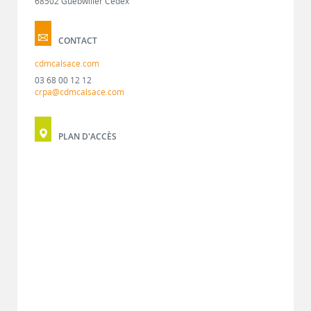
68502 Guebwiller Cedex
CONTACT
cdmcalsace.com
03 68 00 12 12
crpa@cdmcalsace.com
PLAN D'ACCÈS