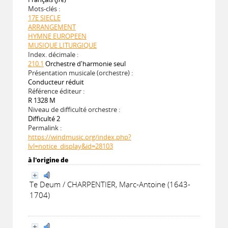
Mots-clés :
17E SIECLE
ARRANGEMENT
HYMNE EUROPEEN
MUSIQUE LITURGIQUE
Index. décimale :
210.1
Orchestre d'harmonie seul
Présentation musicale (orchestre) :
Conducteur réduit
Référence éditeur :
R 1328 M
Niveau de difficulté orchestre :
Difficulté 2
Permalink :
https://windmusic.org/index.php?
lvl=notice_display&id=28103
à l'origine de
Te Deum / CHARPENTIER, Marc-Antoine (1643-
1704)