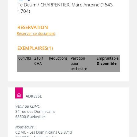
Te Deum / CHARPENTIER, Marc-Antoine (1643-
1704)
RÉSERVATION
Réserver ce document
EXEMPLAIRES(1)
004783
210.1
Réductions
Partition
Empruntable
CHA
pour
Disponible
orchestre
ADRESSE
Venir au CDMC :
34 rue des Dominicains
68500 Guebwiller
Nous écrire :
CDMC - Les Dominicains CS 8713