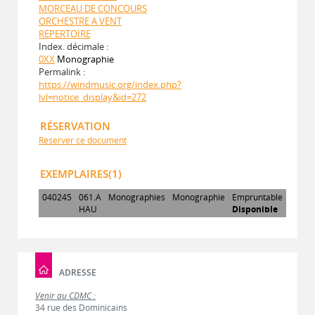
MORCEAU DE CONCOURS
ORCHESTRE A VENT
REPERTOIRE
Index. décimale :
0XX
Monographie
Permalink :
https://windmusic.org/index.php?
lvl=notice_display&id=272
RÉSERVATION
Réserver ce document
EXEMPLAIRES(1)
040245
061.A
Monographies
Monographie
Empruntable
HAU
Disponible
ADRESSE
Venir au CDMC :
34 rue des Dominicains