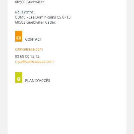
68500 Guebwiller
Nous écrire :
CDMC - Les Dominicains CS 8713
68502 Guebwiller Cedex
CONTACT
cdmcalsace.com
03 68 00 12 12
crpa@cdmcalsace.com
PLAN D'ACCÈS