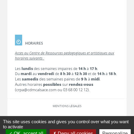
HORAIRES
Accès au Centre de Ressources pédagogiques et artistiques aux
horaires suivants :
Les
lundis
des semaines impaires de
14 h
à
17 h
.
Du
mardi
au
vendredi
de
8 h 30
à
12 h 30
et de
14 h
à
18 h
.
Les
samedis
des semaines paires de
9 h
à
midi
.
Autres horaires
possibles
sur
rendez-vous
(crpa@cdmcalsace.com ou 03 68 00 12 12).
MENTIONS LÉGALES
LIENS
This site uses cookies and gives you control over what you want
to activate
OK, accept all
Deny all cookies
Personalize