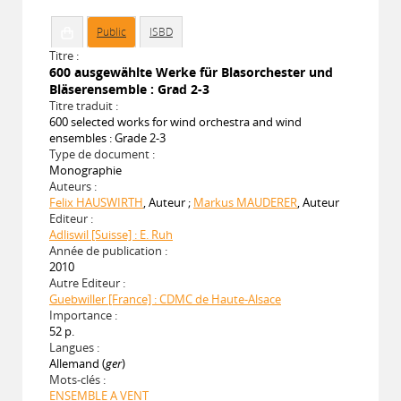
Public
ISBD
Titre :
600 ausgewählte Werke für Blasorchester und
Bläserensemble : Grad 2-3
Titre traduit :
600 selected works for wind orchestra and wind
ensembles : Grade 2-3
Type de document :
Monographie
Auteurs :
Felix HAUSWIRTH
, Auteur ;
Markus MAUDERER
, Auteur
Editeur :
Adliswil [Suisse] : E. Ruh
Année de publication :
2010
Autre Editeur :
Guebwiller [France] : CDMC de Haute-Alsace
Importance :
52 p.
Langues :
Allemand (
ger
)
Mots-clés :
ENSEMBLE A VENT