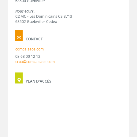
68500 Guebwiller
Nous écrire :
CDMC - Les Dominicains CS 8713
68502 Guebwiller Cedex
CONTACT
cdmcalsace.com
03 68 00 12 12
crpa@cdmcalsace.com
PLAN D'ACCÈS