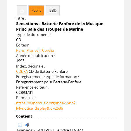
Public
ISBD
Titre :
Sensations : Batterie Fanfare de la Musique
Principale des Troupes de Marine
Type de document :
CD
Editeur :
Paris [France] : Corélia
Année de publication :
1993
Index. décimale :
CDBFA
CD de Batterie Fanfare
Enregistrement : type de formation :
Enregistrement pour Batterie-Fanfare
Référence éditeur :
CC893731
Permalink :
https://windmusic.org/index.php?
lvl=notice_display&id=2686
Contient
Manaos / SOUPLET, André (1934)