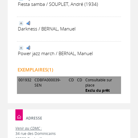
Fiesta samba / SOUPLET, André (1934)
Darkness / BERNAL, Manuel
Power jazz march / BERNAL, Manuel
EXEMPLAIRES(1)
001932
CDBFA000039-
CD
CD
Consultable sur
SEN
place
Exclu du prêt
ADRESSE
Venir au CDMC :
34 rue des Dominicains