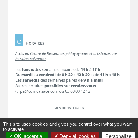
HORAIRES
Accès au Centre de Ressources pédagogiques et artistiques aux
horaires suivants :
Les
lundis
des semaines impaires de
14 h
à
17 h
.
Du
mardi
au
vendredi
de
8 h 30
à
12 h 30
et de
14 h
à
18 h
.
Les
samedis
des semaines paires de
9 h
à
midi
.
Autres horaires
possibles
sur
rendez-vous
(crpa@cdmcalsace.com ou 03 68 00 12 12).
MENTIONS LÉGALES
LIENS
This site uses cookies and gives you control over what you want
to activate
OK, accept all
Deny all cookies
Personalize
CONTACT