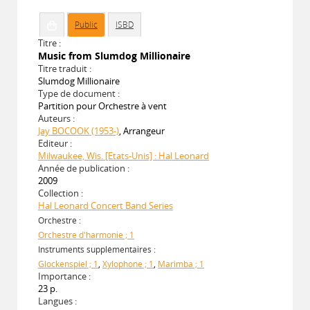
Public
ISBD
Titre :
Music from Slumdog Millionaire
Titre traduit :
Slumdog Millionaire
Type de document :
Partition pour Orchestre à vent
Auteurs :
Jay BOCOOK (1953-)
, Arrangeur
Editeur :
Milwaukee, Wis. [Etats-Unis] : Hal Leonard
Année de publication :
2009
Collection :
Hal Leonard Concert Band Series
Orchestre :
Orchestre d'harmonie ; 1
Instruments supplémentaires :
Glockenspiel ; 1
,
Xylophone ; 1
,
Marimba ; 1
Importance :
23 p.
Langues :