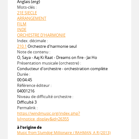
Anglais (
eng
)
Mots-clés :
21E SIECLE
ARRANGEMENT
FILM
INDE
ORCHESTRE D'HARMONIE
Index. décimale :
210.1
Orchestre d'harmonie seul
Note de contenu :
O, Saya - Aaj Ki Raat - Dreams on fire - Jai Ho
Présentation musicale (orchestre) :
Conducteur d'orchestre - orchestration complète
Durée :
00:04:45
Référence éditeur :
04001216
Niveau de difficulté orchestre :
Difficulté 3
Permalink :
https://windmusic.org/index.php?
lvl=notice_display&id=26355
à l'origine de
Music from Slumdog Millionaire / RAHMAN, A R (2013)