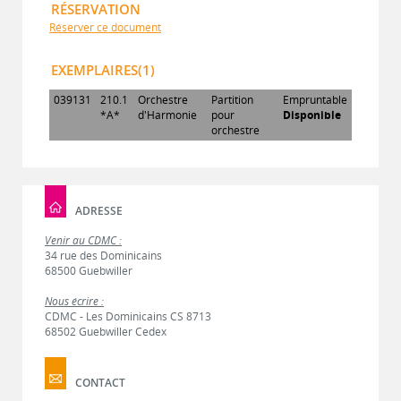
RÉSERVATION
Réserver ce document
EXEMPLAIRES(1)
039131
210.1
Orchestre
Partition
Empruntable
*A*
d'Harmonie
pour
Disponible
orchestre
ADRESSE
Venir au CDMC :
34 rue des Dominicains
68500 Guebwiller
Nous écrire :
CDMC - Les Dominicains CS 8713
68502 Guebwiller Cedex
CONTACT