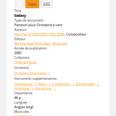
Public
ISBD
Titre :
Galaxy
Type de document :
Partition pour Orchestre à vent
Auteurs :
Manfred SCHNEIDER (1953-2008)
, Compositeur
Editeur :
Wormerveer [Pays-Bas] : Molenaar
Année de publication :
2005
Collection :
Original Pieces
Orchestre :
Orchestre d'harmonie ; 1
Instruments supplémentaires :
Contrebasse ; 1
,
Piano ; 1
,
Synthétiseur ; 1
,
Glockenspiel ; 1
,
Xylophone ; 1
,
Vibraphone ; 1
Importance :
46 p.
Langues :
Anglais (
eng
)
Mots-clés :