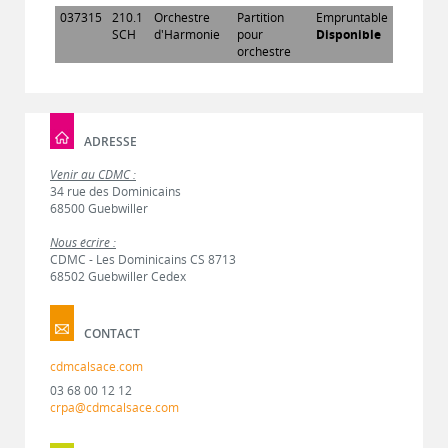
037315
210.1
Orchestre
Partition
Empruntable
SCH
d'Harmonie
pour
Disponible
orchestre
ADRESSE
Venir au CDMC :
34 rue des Dominicains
68500 Guebwiller
Nous écrire :
CDMC - Les Dominicains CS 8713
68502 Guebwiller Cedex
CONTACT
cdmcalsace.com
03 68 00 12 12
crpa@cdmcalsace.com