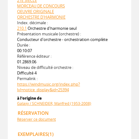
21E SIECLE
MORCEAU DE CONCOURS
OEUVRE ORIGINALE
ORCHESTRE D'HARMONIE
Index. décimale :
210.1
Orchestre d'harmonie seul
Présentation musicale (orchestre) :
Conducteur d'orchestre - orchestration complète
Durée :
00:10:07
Référence éditeur :
01.2869.06
Niveau de difficulté orchestre :
Difficulté 4
Permalink :
https://windmusic.org/index.php?
lvl=notice_display&id=25394
à l'origine de
Galaxy / SCHNEIDER, Manfred (1953-2008)
RÉSERVATION
Réserver ce document
EXEMPLAIRES(1)