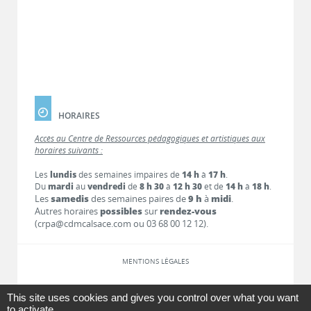
HORAIRES
Accès au Centre de Ressources pédagogiques et artistiques aux
horaires suivants :
Les
lundis
des semaines impaires de
14 h
à
17 h
.
Du
mardi
au
vendredi
de
8 h 30
à
12 h 30
et de
14 h
à
18 h
.
Les
samedis
des semaines paires de
9 h
à
midi
.
Autres horaires
possibles
sur
rendez-vous
(crpa@cdmcalsace.com ou 03 68 00 12 12).
MENTIONS LÉGALES
LIENS
This site uses cookies and gives you control over what you want
to activate