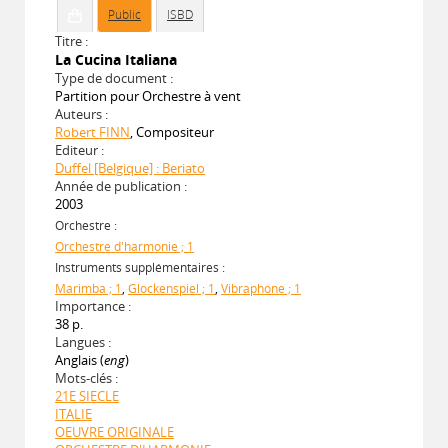
Public
ISBD
Titre :
La Cucina Italiana
Type de document :
Partition pour Orchestre à vent
Auteurs :
Robert FINN
, Compositeur
Editeur :
Duffel [Belgique] : Beriato
Année de publication :
2003
Orchestre :
Orchestre d'harmonie ; 1
Instruments supplémentaires :
Marimba ; 1
,
Glockenspiel ; 1
,
Vibraphone ; 1
Importance :
38 p.
Langues :
Anglais (
eng
)
Mots-clés :
21E SIECLE
ITALIE
OEUVRE ORIGINALE