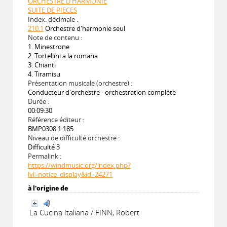
ORCHESTRE D'HARMONIE
SUITE DE PIECES
Index. décimale :
210.1
Orchestre d'harmonie seul
Note de contenu :
1. Minestrone
2. Tortellini a la romana
3. Chianti
4. Tiramisu
Présentation musicale (orchestre) :
Conducteur d'orchestre - orchestration complète
Durée :
00:09:30
Référence éditeur :
BMP0308.1.185
Niveau de difficulté orchestre :
Difficulté 3
Permalink :
https://windmusic.org/index.php?
lvl=notice_display&id=24271
à l'origine de
La Cucina Italiana / FINN, Robert