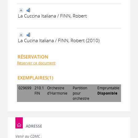
La Cuccina Italiana / FINN, Robert
La Cucina Italiana / FINN, Robert (2010)
RÉSERVATION
Réserver ce document
EXEMPLAIRES(1)
029699
210.1
Orchestre
Partition
Empruntable
FIN
d'Harmonie
pour
Disponible
orchestre
ADRESSE
Venir au CDMC :