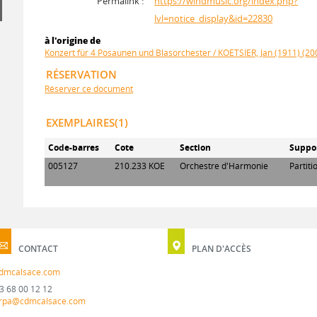
Permalink :
https://windmusic.org/index.php?
lvl=notice_display&id=22830
à l'origine de
Konzert für 4 Posaunen und Blasorchester / KOETSIER, Jan (1911) (20
RÉSERVATION
Réserver ce document
EXEMPLAIRES(1)
Code-barres
Cote
Section
Suppo
005127
210.233 KOE
Orchestre d'Harmonie
Partiti
CONTACT
PLAN D'ACCÈS
dmcalsace.com
3 68 00 12 12
rpa@cdmcalsace.com