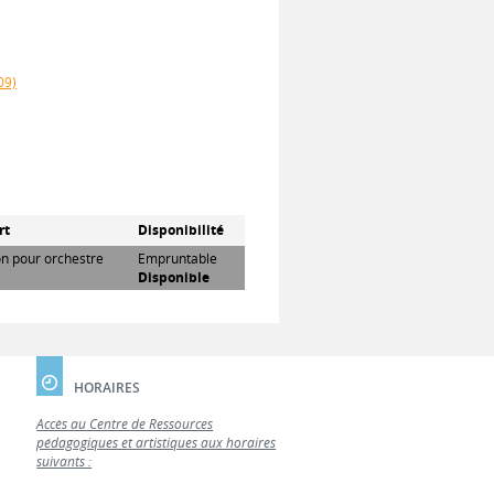
09)
rt
Disponibilité
on pour orchestre
Empruntable
Disponible
HORAIRES
Accès au Centre de Ressources
pédagogiques et artistiques aux horaires
suivants :