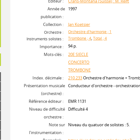
Editeur :
Crans-Montana [Suisse] : M. Reift
Année de
1997
publication :
Collection :
Jan Koetsier
Orchestre d'harmonie ; 1
Orchestre :
Trombone ; 4
,
Total ; 4
Instruments solistes :
94 p.
Importance :
Mots-clés :
20E SIECLE
CONCERTO
TROMBONE
Index. décimale :
210.233
Orchestre d'harmonie + Tromb
Présentation musicale
Conducteur d'orchestre - orchestrati
(orchestre) :
Référence éditeur :
EMR 1131
Niveau de difficulté
Difficulté 4
orchestre :
Note sur
Niveau du quatuor de solistes : 5.
l'instrumentation :