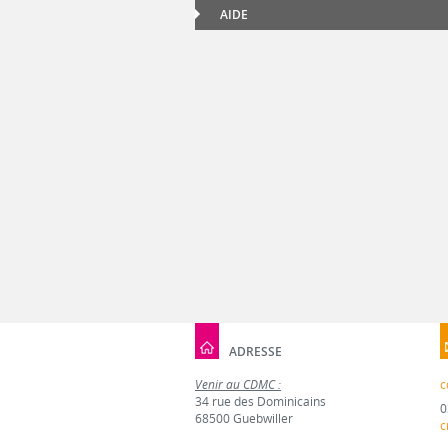
AIDE
ADRESSE
Venir au CDMC :
c
34 rue des Dominicains
0
68500 Guebwiller
c