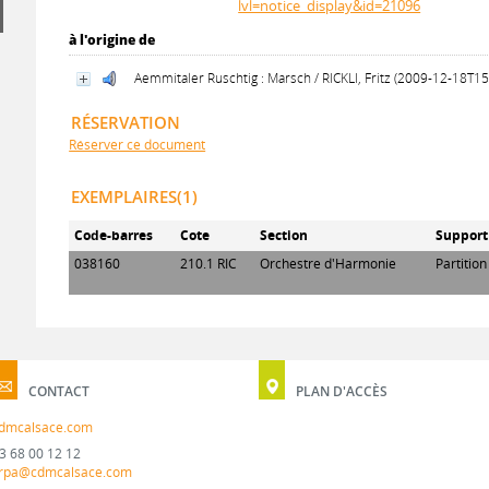
lvl=notice_display&id=21096
à l'origine de
Aemmitaler Ruschtig : Marsch / RICKLI, Fritz (2009-12-18T1
RÉSERVATION
Réserver ce document
EXEMPLAIRES(1)
Code-barres
Cote
Section
Support
038160
210.1 RIC
Orchestre d'Harmonie
Partitio
CONTACT
PLAN D'ACCÈS
dmcalsace.com
3 68 00 12 12
rpa@cdmcalsace.com