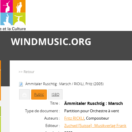
WINDMUSIC.ORG
>> Retour
Ämmitaler Ruschtig : Marsch / RICKLI, Fritz (2005)
Public
ISBD
Titre :
Ämmitaler Ruschtig : Marsch
Type de document :
Partition pour Orchestre à vent
Auteurs :
Fritz RICKLI
, Compositeur
Editeur :
Zuchwil [Suisse] : Musikverlag Frank