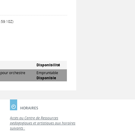
5:59:10Z)
Disponibilité
n pour orchestre
Empruntable
Disponible
HORAIRES
Accès au Centre de Ressources
pédagogiques et artistiques aux horaires
suivants :