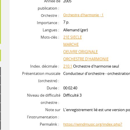
Année de
2005
publication :
Orchestre d'harmonie ; 1
Orchestre :
7 p.
Importance :
Langues :
Allemand (
ger
)
Mots-clés :
21E SIECLE
MARCHE
OEUVRE ORIGINALE
ORCHESTRE D'HARMONIE
Index. décimale :
210.1
Orchestre d'harmonie seul
Présentation musicale
Conducteur d'orchestre - orchestrati
(orchestre) :
Durée :
00:02:40
Niveau de difficulté
Difficulté 3
orchestre :
Note sur
L'enregistrement lié est une version p
l'instrumentation :
Permalink :
https://windmusic.org/index.php?