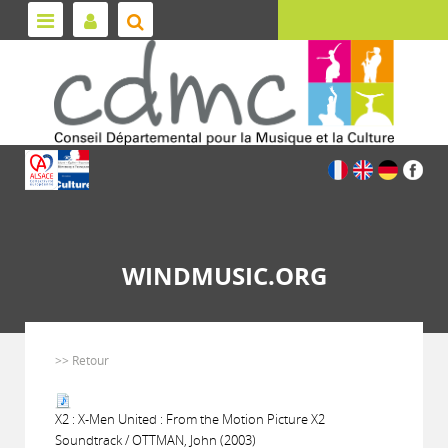
WINDMUSIC.ORG
>> Retour
X2 : X-Men United : From the Motion Picture X2
Soundtrack / OTTMAN, John (2003)