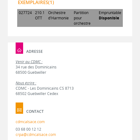
EXEMPLAIRES(1)
027724
210.1
Orchestre
Partition
Empruntable
OTT
d'Harmonie
pour
Disponible
orchestre
ADRESSE
Venir au CDMC :
34 rue des Dominicains
68500 Guebwiller
Nous écrire :
CDMC - Les Dominicains CS 8713
68502 Guebwiller Cedex
CONTACT
cdmcalsace.com
03 68 00 12 12
crpa@cdmcalsace.com