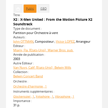
Public
ISBD
Titre :
X2 : X-Men United : From the Motion Picture X2
Soundtrack
Type de document :
Partition pour Orchestre à vent
Auteurs :
John OTTMAN
, Compositeur ;
Victor LOPEZ
, Arrangeur
Editeur :
Miami, Fla. [Etats-Unis] : Warner Bros. pub.
Année de publication :
2003
Autre Editeur :
Van Nuys, Calif. [Etats-Unis] : Belwin Mills
Collection :
Belwin Concert Band
Orchestre :
Orchestre d'harmonie ; 1
Instruments supplémentaires :
Glockenspiel ; 1
,
Xylophone ; 1
,
Vibraphone ; 1
Importance :
31 p.