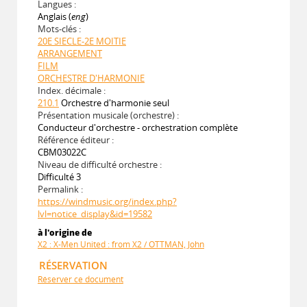
Langues :
Anglais (
eng
)
Mots-clés :
20E SIECLE-2E MOITIE
ARRANGEMENT
FILM
ORCHESTRE D'HARMONIE
Index. décimale :
210.1
Orchestre d'harmonie seul
Présentation musicale (orchestre) :
Conducteur d'orchestre - orchestration complète
Référence éditeur :
CBM03022C
Niveau de difficulté orchestre :
Difficulté 3
Permalink :
https://windmusic.org/index.php?
lvl=notice_display&id=19582
à l'origine de
X2 : X-Men United : from X2 / OTTMAN, John
RÉSERVATION
Réserver ce document