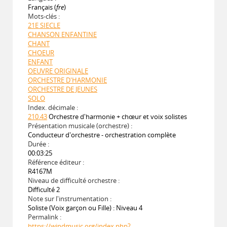
Français (
fre
)
Mots-clés :
21E SIECLE
CHANSON ENFANTINE
CHANT
CHOEUR
ENFANT
OEUVRE ORIGINALE
ORCHESTRE D'HARMONIE
ORCHESTRE DE JEUNES
SOLO
Index. décimale :
210.43
Orchestre d'harmonie + chœur et voix solistes
Présentation musicale (orchestre) :
Conducteur d'orchestre - orchestration complète
Durée :
00:03:25
Référence éditeur :
R4167M
Niveau de difficulté orchestre :
Difficulté 2
Note sur l'instrumentation :
Soliste (Voix garçon ou Fille) : Niveau 4
Permalink :
https://windmusic.org/index.php?