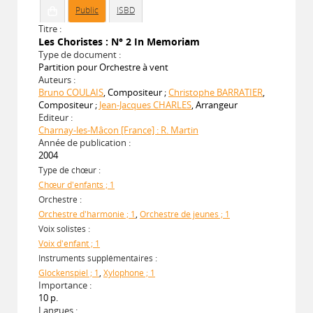
Public
ISBD
Titre :
Les Choristes : N° 2 In Memoriam
Type de document :
Partition pour Orchestre à vent
Auteurs :
Bruno COULAIS
, Compositeur ;
Christophe BARRATIER
,
Compositeur ;
Jean-Jacques CHARLES
, Arrangeur
Editeur :
Charnay-les-Mâcon [France] : R. Martin
Année de publication :
2004
Type de chœur :
Chœur d'enfants ; 1
Orchestre :
Orchestre d'harmonie ; 1
,
Orchestre de jeunes ; 1
Voix solistes :
Voix d'enfant ; 1
Instruments supplémentaires :
Glockenspiel ; 1
,
Xylophone ; 1
Importance :
10 p.
Langues :