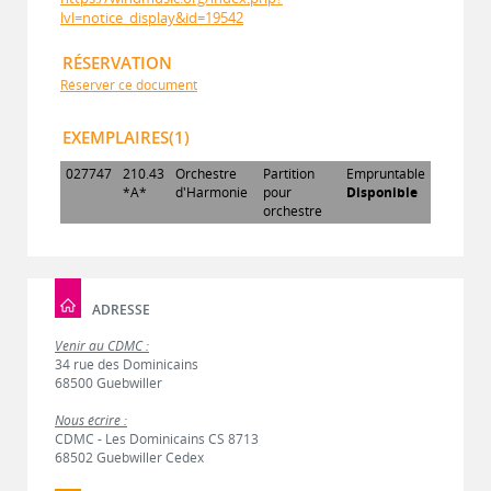
lvl=notice_display&id=19542
RÉSERVATION
Réserver ce document
EXEMPLAIRES(1)
027747
210.43
Orchestre
Partition
Empruntable
*A*
d'Harmonie
pour
Disponible
orchestre
ADRESSE
Venir au CDMC :
34 rue des Dominicains
68500 Guebwiller
Nous écrire :
CDMC - Les Dominicains CS 8713
68502 Guebwiller Cedex