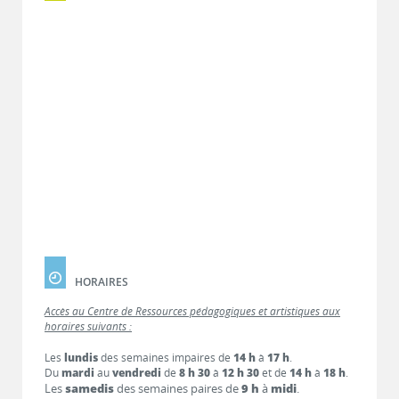
HORAIRES
Accès au Centre de Ressources pédagogiques et artistiques aux
horaires suivants :
Les
lundis
des semaines impaires de
14 h
à
17 h
.
Du
mardi
au
vendredi
de
8 h 30
à
12 h 30
et de
14 h
à
18 h
.
Les
samedis
des semaines paires de
9 h
à
midi
.