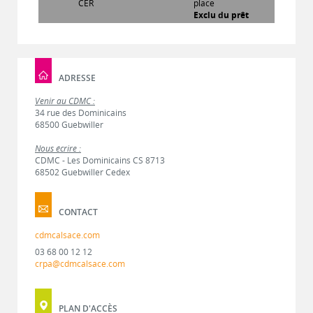
CER
place
Exclu du prêt
ADRESSE
Venir au CDMC :
34 rue des Dominicains
68500 Guebwiller
Nous écrire :
CDMC - Les Dominicains CS 8713
68502 Guebwiller Cedex
CONTACT
cdmcalsace.com
03 68 00 12 12
crpa@cdmcalsace.com
PLAN D'ACCÈS