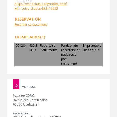
https://windmusic.org/index.php?
lvl=notice_display&id=16633
RÉSERVATION
Réserver ce document
EXEMPLAIRES(1)
001284
430.3
Répertoire
Partition du
Empruntable
SOU
instrumental
répertoire et
Disponible
pédagogie
par
instrument
ADRESSE
Venir au CDMC :
34 rue des Dominicains
68500 Guebwiller
Nous écrire :