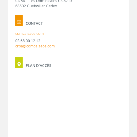
CDMC - Les Dominicains CS 8713
68502 Guebwiller Cedex
CONTACT
cdmcalsace.com
03 68 00 12 12
crpa@cdmcalsace.com
PLAN D'ACCÈS