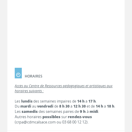
HORAIRES
Accès au Centre de Ressources pédagogiques et artistiques aux
horaires suivants :
Les
lundis
des semaines impaires de
14 h
à
17 h
.
Du
mardi
au
vendredi
de
8 h 30
à
12 h 30
et de
14 h
à
18 h
.
Les
samedis
des semaines paires de
9 h
à
midi
.
Autres horaires
possibles
sur
rendez-vous
(crpa@cdmcalsace.com ou 03 68 00 12 12).