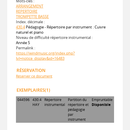
Mots-clés :
ARRANGEMENT
REPERTOIRE
TROMPETTE BASSE
Index. décimale :
430.4
Pédagogie - Répertoire par instrument : Cuivre
naturel et piano
Niveau de difficulté répertoire instrumental :
Année 5
Permalink :
https://windmusic.org/index.php?
lvl=notice_display&id=16483
RÉSERVATION
Réserver ce document
EXEMPLAIRES(1)
044596
430.4
Répertoire
Partition du
Empruntable
HAY
instrumental
répertoire et
Disponible
pédagogie
par
instrument