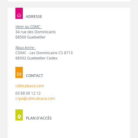
ADRESSE
Venir au CDMC :
34 rue des Dominicains
68500 Guebwiller
Nous écrire :
CDMC - Les Dominicains CS 8713
68502 Guebwiller Cedex
CONTACT
cdmcalsace.com
03 68 00 12 12
crpa@cdmcalsace.com
PLAN D'ACCÈS