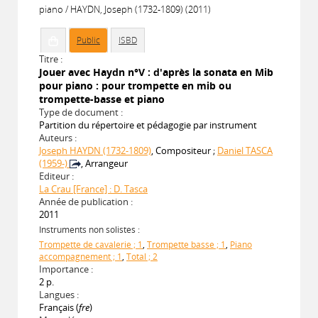
piano / HAYDN, Joseph (1732-1809) (2011)
Public
ISBD
Titre :
Jouer avec Haydn n°V : d'après la sonata en Mib
pour piano : pour trompette en mib ou
trompette-basse et piano
Type de document :
Partition du répertoire et pédagogie par instrument
Auteurs :
Joseph HAYDN (1732-1809)
, Compositeur ;
Daniel TASCA
(1959-)
, Arrangeur
Editeur :
La Crau [France] : D. Tasca
Année de publication :
2011
Instruments non solistes :
Trompette de cavalerie ; 1
,
Trompette basse ; 1
,
Piano
accompagnement ; 1
,
Total ; 2
Importance :
2 p.
Langues :
Français (
fre
)