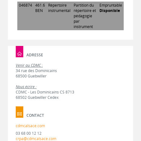
046874
461.6
Répertoire
Partition du
Empruntable
BEN
instrumental
répertoire et
Disponible
pédagogie
par
instrument
ADRESSE
Venir au CDMC :
34 rue des Dominicains
68500 Guebwiller
Nous écrire :
CDMC - Les Dominicains CS 8713
68502 Guebwiller Cedex
CONTACT
cdmcalsace.com
03 68 00 12 12
crpa@cdmcalsace.com