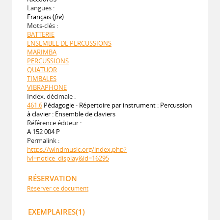
Langues :
Français (
fre
)
Mots-clés :
BATTERIE
ENSEMBLE DE PERCUSSIONS
MARIMBA
PERCUSSIONS
QUATUOR
TIMBALES
VIBRAPHONE
Index. décimale :
461.6
Pédagogie - Répertoire par instrument : Percussion
à clavier : Ensemble de claviers
Référence éditeur :
A 152 004 P
Permalink :
https://windmusic.org/index.php?
lvl=notice_display&id=16295
RÉSERVATION
Réserver ce document
EXEMPLAIRES(1)