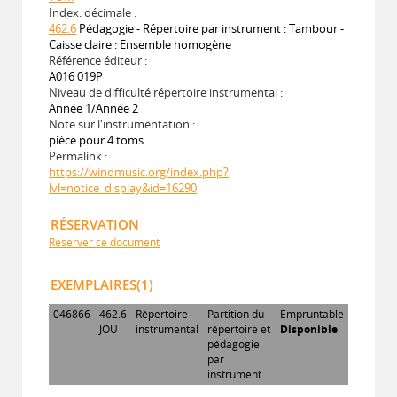
Index. décimale :
462.6
Pédagogie - Répertoire par instrument : Tambour -
Caisse claire : Ensemble homogène
Référence éditeur :
A016 019P
Niveau de difficulté répertoire instrumental :
Année 1/Année 2
Note sur l'instrumentation :
pièce pour 4 toms
Permalink :
https://windmusic.org/index.php?
lvl=notice_display&id=16290
RÉSERVATION
Réserver ce document
EXEMPLAIRES(1)
046866
462.6
Répertoire
Partition du
Empruntable
JOU
instrumental
répertoire et
Disponible
pédagogie
par
instrument