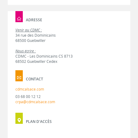
ADRESSE
Venir au CDMC :
34 rue des Dominicains
68500 Guebwiller
Nous écrire :
CDMC - Les Dominicains CS 8713
68502 Guebwiller Cedex
CONTACT
cdmcalsace.com
03 68 00 12 12
crpa@cdmcalsace.com
PLAN D'ACCÈS