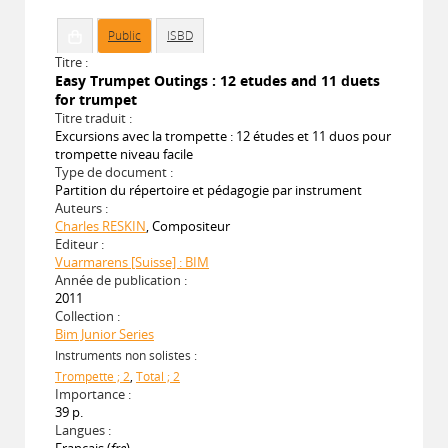
Public
ISBD
Titre :
Easy Trumpet Outings : 12 etudes and 11 duets
for trumpet
Titre traduit :
Excursions avec la trompette : 12 études et 11 duos pour
trompette niveau facile
Type de document :
Partition du répertoire et pédagogie par instrument
Auteurs :
Charles RESKIN
, Compositeur
Editeur :
Vuarmarens [Suisse] : BIM
Année de publication :
2011
Collection :
Bim Junior Series
Instruments non solistes :
Trompette ; 2
,
Total ; 2
Importance :
39 p.
Langues :
Français (
fre
)