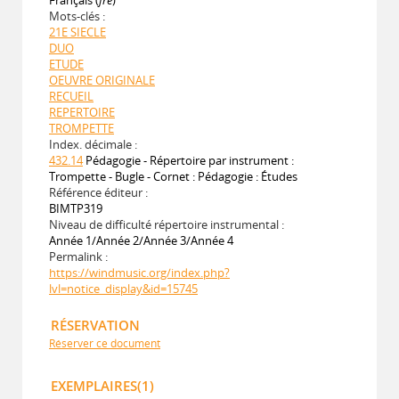
Mots-clés :
21E SIECLE
DUO
ETUDE
OEUVRE ORIGINALE
RECUEIL
REPERTOIRE
TROMPETTE
Index. décimale :
432.14
Pédagogie - Répertoire par instrument :
Trompette - Bugle - Cornet : Pédagogie : Études
Référence éditeur :
BIMTP319
Niveau de difficulté répertoire instrumental :
Année 1/Année 2/Année 3/Année 4
Permalink :
https://windmusic.org/index.php?
lvl=notice_display&id=15745
RÉSERVATION
Réserver ce document
EXEMPLAIRES(1)