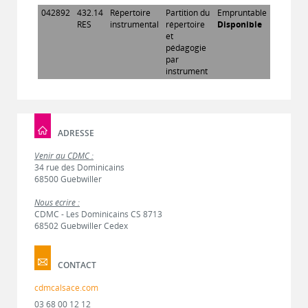
042892
432.14
Répertoire
Partition du
Empruntable
RES
instrumental
répertoire
Disponible
et
pédagogie
par
instrument
ADRESSE
Venir au CDMC :
34 rue des Dominicains
68500 Guebwiller
Nous écrire :
CDMC - Les Dominicains CS 8713
68502 Guebwiller Cedex
CONTACT
cdmcalsace.com
03 68 00 12 12