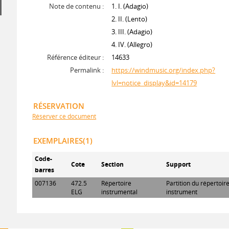
Note de contenu :
1. I. (Adagio)
2. II. (Lento)
3. III. (Adagio)
4. IV. (Allegro)
Référence éditeur :
14633
Permalink :
https://windmusic.org/index.php?
lvl=notice_display&id=14179
RÉSERVATION
Réserver ce document
EXEMPLAIRES(1)
Code-
Cote
Section
Support
barres
007136
472.5
Répertoire
Partition du répertoir
ELG
instrumental
instrument