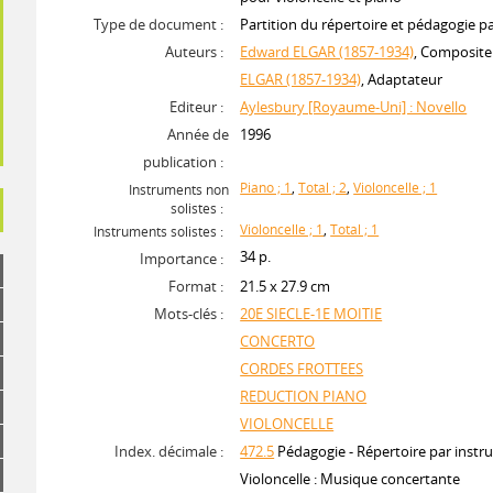
Type de document :
Partition du répertoire et pédagogie p
Auteurs :
Edward ELGAR (1857-1934)
, Composite
ELGAR (1857-1934)
, Adaptateur
Editeur :
Aylesbury [Royaume-Uni] : Novello
Année de
1996
publication :
Piano ; 1
,
Total ; 2
,
Violoncelle ; 1
Instruments non
solistes :
Violoncelle ; 1
,
Total ; 1
Instruments solistes :
34 p.
Importance :
Format :
21.5 x 27.9 cm
Mots-clés :
20E SIECLE-1E MOITIE
CONCERTO
CORDES FROTTEES
REDUCTION PIANO
VIOLONCELLE
Index. décimale :
472.5
Pédagogie - Répertoire par instr
Violoncelle : Musique concertante