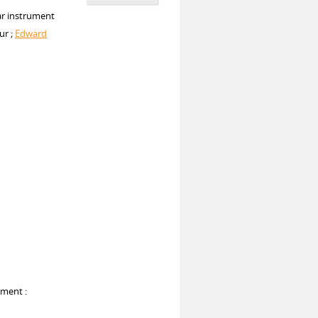
ar instrument
ur ;
Edward
ument :