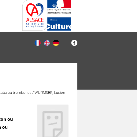
u tuba ou trombones / WURMSER, Lucien
ton ou
a ou