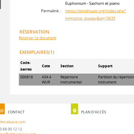
Euphonium - Saxhorn et piano
Permalink :
https://windmusic.org/index.php?
lvl=notice_display&id=13633
RÉSERVATION
Réserver ce document
EXEMPLAIRES(1)
Code-
Cote
Section
Support
barres
000818
434.4
Répertoire
Partition du répertoi
WUR
instrumental
instrument
CONTACT
PLAN D'ACCÈS
dmcalsace.com
3 68 00 12 12