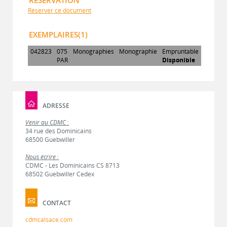
Réserver ce document
EXEMPLAIRES(1)
042823
075
Monographies
Monographie
Empruntable
PAR
Disponible
ADRESSE
Venir au CDMC :
34 rue des Dominicains
68500 Guebwiller
Nous écrire :
CDMC - Les Dominicains CS 8713
68502 Guebwiller Cedex
CONTACT
cdmcalsace.com