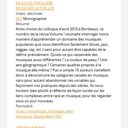
MUSIQUE POPULAIRE
MUSIQUES ACTUELLES
Index. décimale :
0XX
Monographie
Résumé :
Actes choisis du colloque d’avril 2010 à Bordeaux, ce
numéro de la revue Volume ! souhaite interroger notre
manière d’appréhender un domaine des musiques
populaires que nous identifions facilement (blues, jazz,
reggae, rap, etc.) sans pour autant être capables de le
définir précisément. Qu’est-ce qui rassemble des
musiques aussi différentes ? La couleur de peau ? Une
aire géographique ? Certaines qualités propres à la
musique elle-même ? Pas si simple.10 auteurs s’attellent
donc à déconstruire les catégories raciales en musique,
sans pour autant abandonner ces vocables qui
façonnent nos pratiques depuis des siècles. Ils nous
invitent bien plutôt à réfléchir de façon lucide sur les
liens complexes entre race et musique, pour les regarder
sous un jour nouveau.
Permalink :
https://windmusic.org/index.php?
lvl=notice_display&id=1355
RÉSERVATION