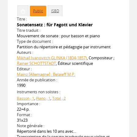
Public
ISBD
Titre :
Sonatensatz : für Fagott und Klavier
Titre traduit :
Mouvement de sonate : pour basson et piano
Type de document :
Partition du répertoire et pédagogie par instrument
Auteurs :
Mikhaïl Ivanovitch GLINKA (1804-1857)
, Compositeur ;
Rainer SCHOTTSTADT
, Éditeur scientifique
Editeur :
Mainz [Allemagne] : Belaïeff M.P.
Année de publication :
1990
Instruments non solistes :
Basson ; 1
,
Piano ; 1
,
Total ; 2
Importance :
22+4 p.
Format :
31x23
Note générale :
Répertorié dans les 10 ans avec...
Transcription de la sonate inachevée pour violon et