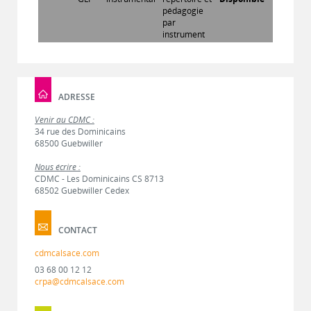
pédagogie
par
instrument
ADRESSE
Venir au CDMC :
34 rue des Dominicains
68500 Guebwiller
Nous écrire :
CDMC - Les Dominicains CS 8713
68502 Guebwiller Cedex
CONTACT
cdmcalsace.com
03 68 00 12 12
crpa@cdmcalsace.com