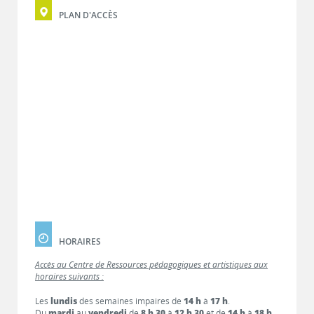
PLAN D'ACCÈS
HORAIRES
Accès au Centre de Ressources pédagogiques et artistiques aux
horaires suivants :
Les
lundis
des semaines impaires de
14 h
à
17 h
.
Du
mardi
au
vendredi
de
8 h 30
à
12 h 30
et de
14 h
à
18 h
.