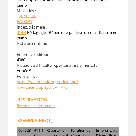
piano
Mots-clés :
19E SIECLE
BASSON
Index. décimale :
414.4
Pédagogie - Répertoire par instrument : Basson et
piano
Note de contenu :
Référence éditeur :
4080
Niveau de difficulté répertoire instrumental :
Année 9
Permalink :
https://windmusic.org/index.php?
lvl=notice_display&id=11470
RÉSERVATION
Réserver ce document
EXEMPLAIRES(1)
007923
414.4
Répertoire
Partition du
Empruntable
GLI
instrumental
répertoire et
Disponible