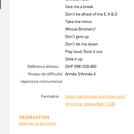
Gice me a break
Don't be afraid of the E, A & D
Take the minor
Whose Brothers?
Don't give up
Don't let me down
Play loud, Rock it out
Slide it up
Référence éditeur :
DHP 0981328-400
Niveau de difficulté
Année 3/Année 4
répertoire instrumental
:
Permalink :
https://windmusic.org/index.php?
lvl=notice_display&id=11438
RÉSERVATION
Réserver ce document