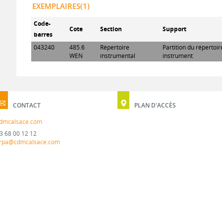
EXEMPLAIRES(1)
Code-
Cote
Section
Support
barres
043240
485.6
Répertoire
Partition du répertoi
WEN
instrumental
instrument
CONTACT
PLAN D'ACCÈS
dmcalsace.com
3 68 00 12 12
rpa@cdmcalsace.com