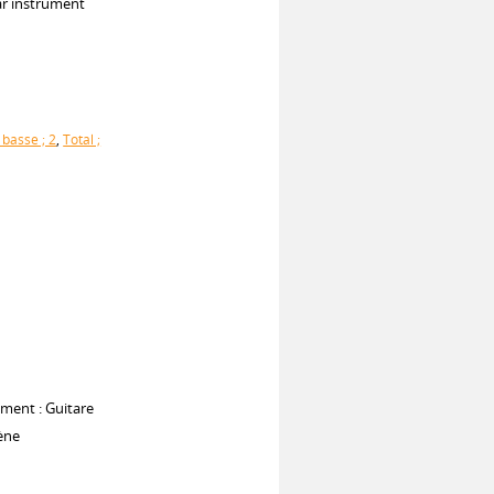
ar instrument
 basse ; 2
,
Total ;
ument : Guitare
ène