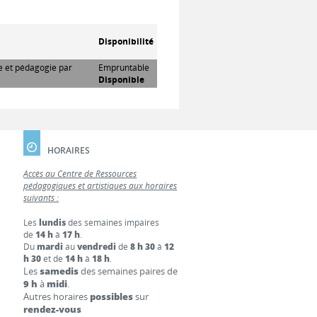
Disponibilité
re et pédagogie par
Empruntable
Disponible
HORAIRES
Accès au Centre de Ressources
pédagogiques et artistiques aux horaires
suivants :
Les
lundis
des semaines impaires
de
14 h
à
17 h
.
Du
mardi
au
vendredi
de
8 h 30
à
12
h 30
et de
14 h
à
18 h
.
Les
samedis
des semaines paires de
9 h
à
midi
.
Autres horaires
possibles
sur
rendez-vous