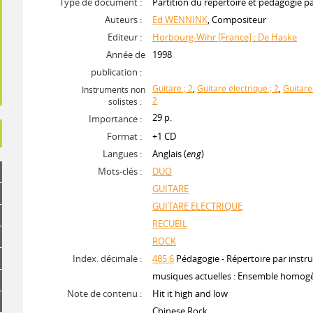
Type de document :
Partition du répertoire et pédagogie p
Auteurs :
Ed WENNINK
, Compositeur
Editeur :
Horbourg-Wihr [France] : De Haske
Année de
1998
publication :
Guitare ; 2
,
Guitare électrique ; 2
,
Guitare
Instruments non
2
solistes :
29 p.
Importance :
Format :
+1 CD
Langues :
Anglais (
eng
)
Mots-clés :
DUO
GUITARE
GUITARE ELECTRIQUE
RECUEIL
ROCK
Index. décimale :
485.6
Pédagogie - Répertoire par instr
musiques actuelles : Ensemble homog
Note de contenu :
Hit it high and low
Chinese Rock