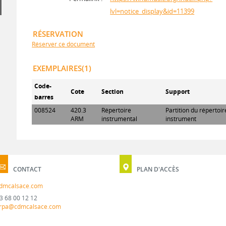
lvl=notice_display&id=11399
RÉSERVATION
Réserver ce document
EXEMPLAIRES(1)
Code-
Cote
Section
Support
barres
008524
420.3
Répertoire
Partition du répertoi
ARM
instrumental
instrument
CONTACT
PLAN D'ACCÈS
dmcalsace.com
3 68 00 12 12
rpa@cdmcalsace.com