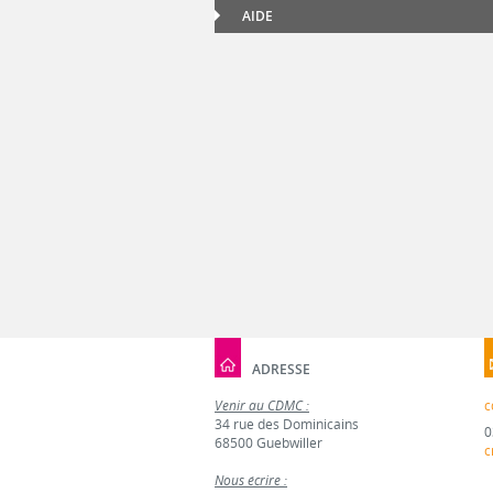
AIDE
ADRESSE
Venir au CDMC :
c
34 rue des Dominicains
0
68500 Guebwiller
c
Nous écrire :