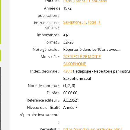
Editeur :
Paris [France] : Choudens
Année de
1972
publication :
Saxophone ; 1
,
Total ; 1
Instruments non
solistes :
2 p.
Importance :
Format :
32x25
Note générale :
Répertorié dans les 10 ans avec...
Mots-clés :
20E SIECLE-2E MOITIE
SAXOPHONE
Index. décimale :
420.3
Pédagogie - Répertoire par instr
Saxophone seul
Note de contenu :
(1, 2, 3)
Durée :
00:06:00
Référence éditeur :
AC.20521
Niveau de difficulté
Année 7
répertoire instrumental
:
Permalink :
https://windmusic.org/index.php?