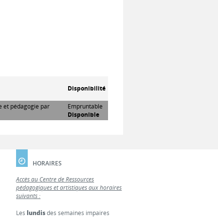
Disponibilité
re et pédagogie par
Empruntable
Disponible
HORAIRES
Accès au Centre de Ressources
pédagogiques et artistiques aux horaires
suivants :
Les
lundis
des semaines impaires