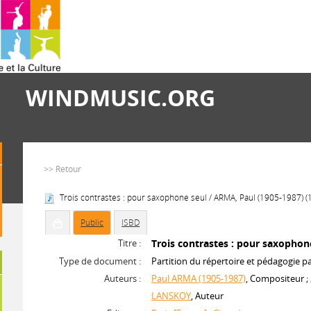
WINDMUSIC.ORG
>> Retour
Trois contrastes : pour saxophone seul / ARMA, Paul (1905-1987) (
Public
ISBD
Titre :
Trois contrastes : pour saxophon
Type de document :
Partition du répertoire et pédagogie p
Auteurs :
Paul ARMA (1905-1987)
, Compositeur ;
LANSKOY
, Auteur