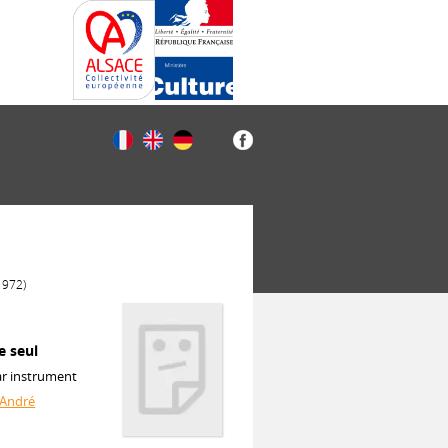
1972)
e seul
ar instrument
André