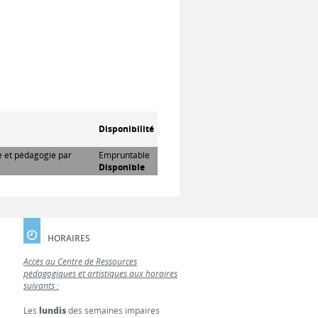
Disponibilité
re et pédagogie par
Empruntable
Disponible
HORAIRES
Accès au Centre de Ressources
pédagogiques et artistiques aux horaires
suivants :
Les
lundis
des semaines impaires