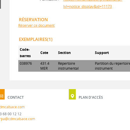
lvl=notice_display&id=11173
RÉSERVATION
Réserver ce document
EXEMPLAIRES(1)
Code-
Cote
Section
Support
barres
038976
431.4
Répertoire
Partition du répertoi
MER
instrumental
instrument
CONTACT
PLAN D'ACCÈS
dmcalsace.com
3 68 00 12 12
rpa@cdmcalsace.com