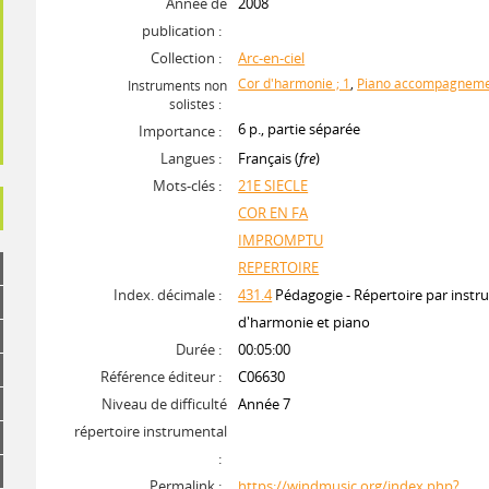
Année de
2008
publication :
Collection :
Arc-en-ciel
Cor d'harmonie ; 1
,
Piano accompagnemen
Instruments non
solistes :
6 p., partie séparée
Importance :
Langues :
Français (
fre
)
Mots-clés :
21E SIECLE
COR EN FA
IMPROMPTU
REPERTOIRE
Index. décimale :
431.4
Pédagogie - Répertoire par instr
d'harmonie et piano
Durée :
00:05:00
Référence éditeur :
C06630
Niveau de difficulté
Année 7
répertoire instrumental
:
Permalink :
https://windmusic.org/index.php?