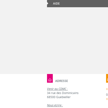
AIDE
ADRESSE
Venir au CDMC :
c
34 rue des Dominicains
0
68500 Guebwiller
c
Nous écrire :