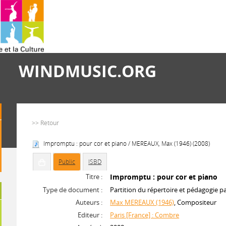
WINDMUSIC.ORG
>> Retour
Impromptu : pour cor et piano / MEREAUX, Max (1946) (2008)
Public
ISBD
Titre :
Impromptu : pour cor et piano
Type de document :
Partition du répertoire et pédagogie p
Auteurs :
Max MEREAUX (1946)
, Compositeur
Editeur :
Paris [France] : Combre