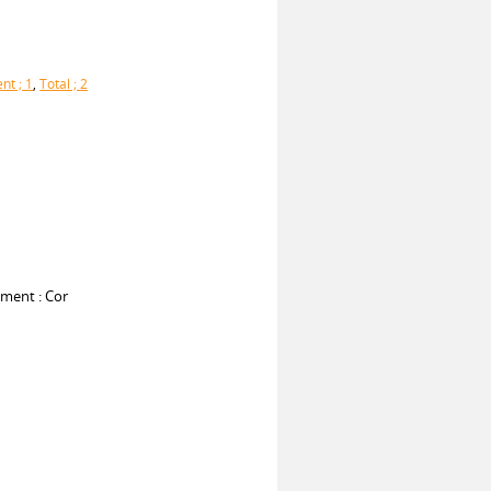
t ; 1
,
Total ; 2
ument : Cor