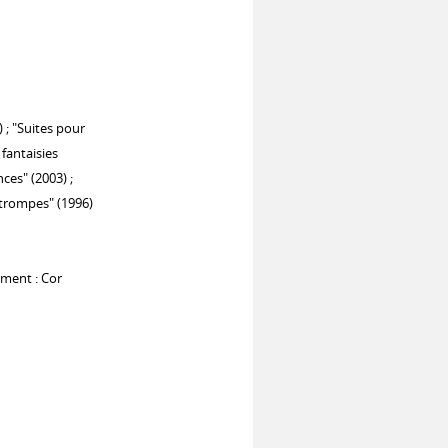
 ; "Suites pour
 fantaisies
ces" (2003) ;
 trompes" (1996)
ument : Cor