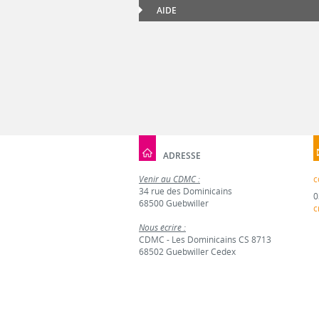
AIDE
ADRESSE
Venir au CDMC :
c
34 rue des Dominicains
0
68500 Guebwiller
c
Nous écrire :
CDMC - Les Dominicains CS 8713
68502 Guebwiller Cedex