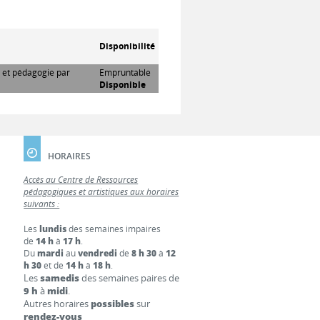
Disponibilité
e et pédagogie par
Empruntable
Disponible
HORAIRES
Accès au Centre de Ressources
pédagogiques et artistiques aux horaires
suivants :
Les
lundis
des semaines impaires
de
14 h
à
17 h
.
Du
mardi
au
vendredi
de
8 h 30
à
12
h 30
et de
14 h
à
18 h
.
Les
samedis
des semaines paires de
9 h
à
midi
.
Autres horaires
possibles
sur
rendez-vous