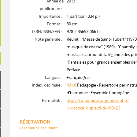
Année de
2013
publication :
Importance :
1 partition (334 p.)
Format :
30 cm
ISBN/ISSN/EAN :
978-2-35653-066-0
Note générale :
Réunit : "Messe de Saint-Hubert" (1970)
musique de chasse" (1989) ; "Chantilly :
musicales autour de la légende des prin
"Fantaisies pour grands ensembles de
Préface
Langues :
Français (
fre
)
Index. décimale :
431.6
Pédagogie - Répertoire par instr
d'harmonie : Ensemble homogène
Permalink :
https://windmusic.org/index.php?
lvl=notice_display&id=100426
RÉSERVATION
Réserver ce document