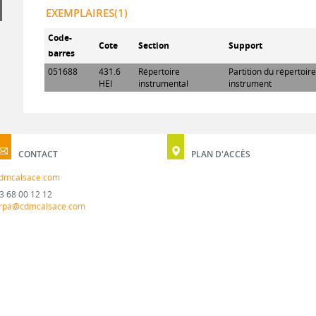
EXEMPLAIRES(1)
Code-
Cote
Section
Support
barres
051688
431.6
Répertoire
Partition du répertoir
HEI
instrumental
instrument
CONTACT
PLAN D'ACCÈS
dmcalsace.com
3 68 00 12 12
rpa@cdmcalsace.com