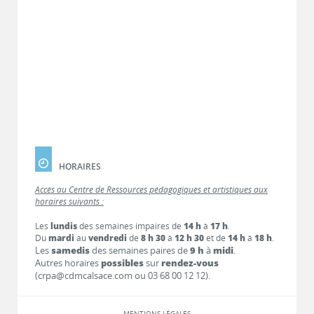
HORAIRES
Accès au Centre de Ressources pédagogiques et artistiques aux
horaires suivants :
Les
lundis
des semaines impaires de
14 h
à
17 h
.
Du
mardi
au
vendredi
de
8 h 30
à
12 h 30
et de
14 h
à
18 h
.
Les
samedis
des semaines paires de
9 h
à
midi
.
Autres horaires
possibles
sur
rendez-vous
(crpa@cdmcalsace.com ou 03 68 00 12 12).
MENTIONS LÉGALES