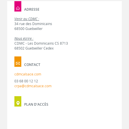
ADRESSE
Venir au CDMC :
34 rue des Dominicains
68500 Guebwiller
Nous écrire :
CDMC - Les Dominicains CS 8713
68502 Guebwiller Cedex
CONTACT
cdmcalsace.com
03 68 00 12 12
crpa@cdmcalsace.com
PLAN D'ACCÈS