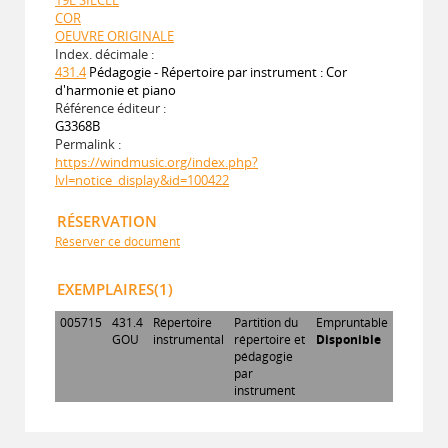
COR
OEUVRE ORIGINALE
Index. décimale :
431.4
Pédagogie - Répertoire par instrument : Cor
d'harmonie et piano
Référence éditeur :
G3368B
Permalink :
https://windmusic.org/index.php?
lvl=notice_display&id=100422
RÉSERVATION
Réserver ce document
EXEMPLAIRES(1)
005715
431.4
Répertoire
Partition du
Empruntable
GOU
instrumental
répertoire et
Disponible
pédagogie
par
instrument