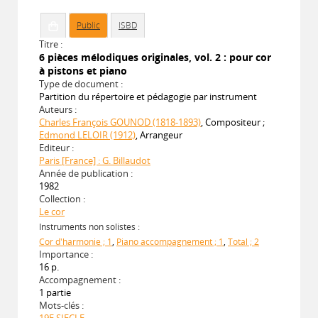
Public
ISBD
Titre :
6 pièces mélodiques originales, vol. 2 : pour cor
à pistons et piano
Type de document :
Partition du répertoire et pédagogie par instrument
Auteurs :
Charles François GOUNOD (1818-1893)
, Compositeur ;
Edmond LELOIR (1912)
, Arrangeur
Editeur :
Paris [France] : G. Billaudot
Année de publication :
1982
Collection :
Le cor
Instruments non solistes :
Cor d'harmonie ; 1
,
Piano accompagnement ; 1
,
Total ; 2
Importance :
16 p.
Accompagnement :
1 partie
Mots-clés :
19E SIECLE