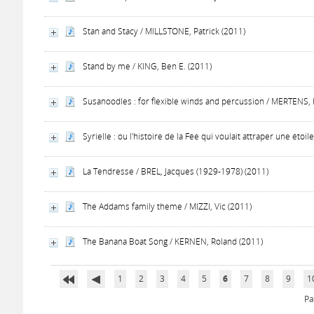
Stan and Stacy / MILLSTONE, Patrick (2011)
Stand by me / KING, Ben E. (2011)
Susanoodles : for flexible winds and percussion / MERTENS, 
Syrielle : ou l'histoire de la Fée qui voulait attraper une ét
La Tendresse / BREL, Jacques (1929-1978) (2011)
The Addams family theme / MIZZI, Vic (2011)
The Banana Boat Song / KERNEN, Roland (2011)
1
2
3
4
5
6
7
8
9
1
Pa