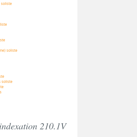
soliste
iste
ste
e) soliste
ste
soliste
ste
s
 indexation 210.1V