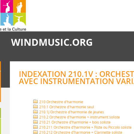
WINDMUSIC.ORG
INDEXATION 210.1V : ORCHES
AVEC INSTRUMENTATION VARI
210 Orchestre d'harmonie
210.1 Orchestre d'harmonie seul
210.1J Orchestre d'harmonie de jeunes
210.2 Orchestre d'harmonie + instrument soliste
210.21 Orchestre d'harmonie + bois soliste
210.211 Orchestre d'harmonie + Flûte ou Piccolo soliste
210.212 Orchestre d'harmonie + Clarinette soliste