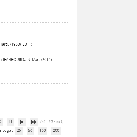
Hardy (1960) (2011)
oile / JEANBOURQUIN, Marc (2011)
0
11
(76 - 90 / 554)
r page :
25
50
100
200