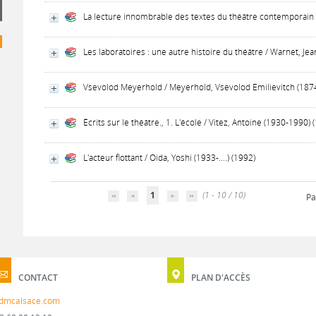
La lecture innombrable des textes du théâtre contemporain 
Les laboratoires : une autre histoire du théâtre / Warnet, Jea
Vsevolod Meyerhold / Meyerhold, Vsevolod Emilievitch (187
Écrits sur le théâtre., 1. L'école / Vitez, Antoine (1930-1990) 
L'acteur flottant / Oida, Yoshi (1933-....) (1992)
1
(1 - 10 / 10)
Pa
CONTACT
PLAN D'ACCÈS
dmcalsace.com