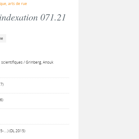
ue, arts de rue
 indexation 071.21
he
scientifiques / Grinberg, Anouk
17)
16)
-....) (DL 2015)