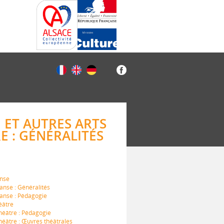
 ET AUTRES ARTS
RE : GÉNÉRALITÉS
anse
nse : Généralités
anse : Pédagogie
éâtre
héâtre : Pédagogie
éâtre : Œuvres théâtrales