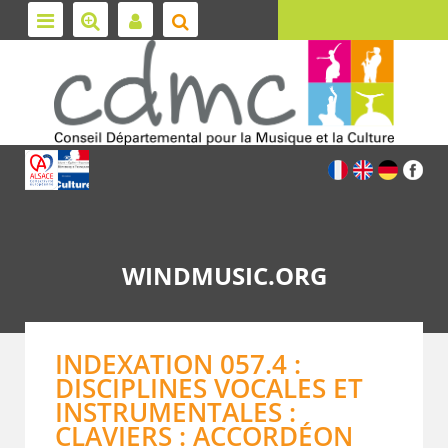
WINDMUSIC.ORG
INDEXATION 057.4 :
DISCIPLINES VOCALES ET
INSTRUMENTALES :
CLAVIERS : ACCORDÉON