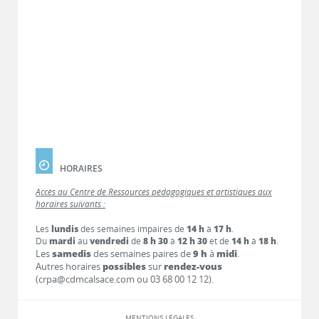
HORAIRES
Accès au Centre de Ressources pédagogiques et artistiques aux
horaires suivants :
Les
lundis
des semaines impaires de
14 h
à
17 h
.
Du
mardi
au
vendredi
de
8 h 30
à
12 h 30
et de
14 h
à
18 h
.
Les
samedis
des semaines paires de
9 h
à
midi
.
Autres horaires
possibles
sur
rendez-vous
(crpa@cdmcalsace.com ou 03 68 00 12 12).
MENTIONS LÉGALES