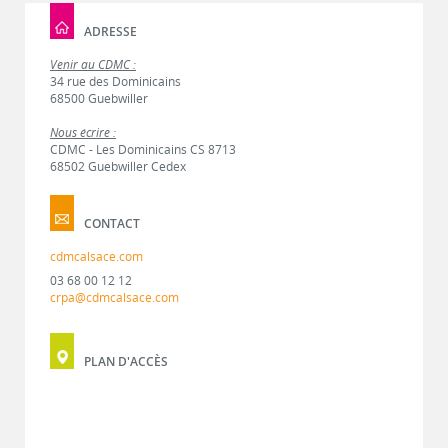
ADRESSE
Venir au CDMC :
34 rue des Dominicains
68500 Guebwiller
Nous écrire :
CDMC - Les Dominicains CS 8713
68502 Guebwiller Cedex
CONTACT
cdmcalsace.com
03 68 00 12 12
crpa@cdmcalsace.com
PLAN D'ACCÈS