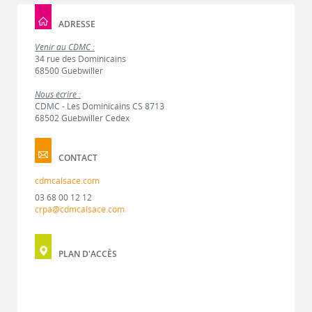
ADRESSE
Venir au CDMC :
34 rue des Dominicains
68500 Guebwiller
Nous écrire :
CDMC - Les Dominicains CS 8713
68502 Guebwiller Cedex
CONTACT
cdmcalsace.com
03 68 00 12 12
crpa@cdmcalsace.com
PLAN D'ACCÈS