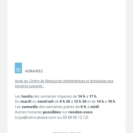
HORAIRES
Accès au Centre de Ressources pédagogiques et artistiques aux
horaires suivants :
Les
lundis
des semaines impaires de
14 h
à
17 h
.
Du
mardi
au
vendredi
de
8 h 30
à
12 h 30
et de
14 h
à
18 h
.
Les
samedis
des semaines paires de
9 h
à
midi
.
Autres horaires
possibles
sur
rendez-vous
(crpa@cdmcalsace.com ou 03 68 00 12 12).