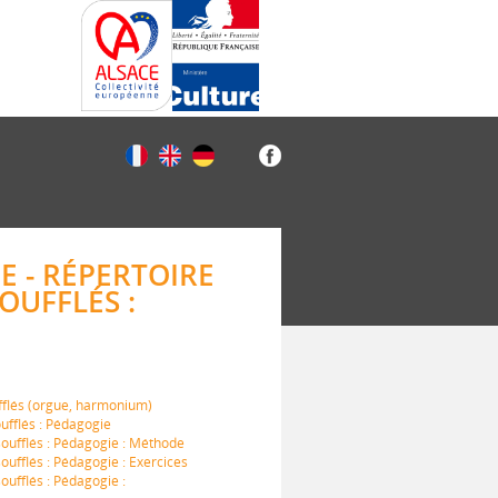
E - RÉPERTOIRE
OUFFLÉS :
ufflés (orgue, harmonium)
ufflés : Pédagogie
soufflés : Pédagogie : Méthode
oufflés : Pédagogie : Exercices
oufflés : Pédagogie :