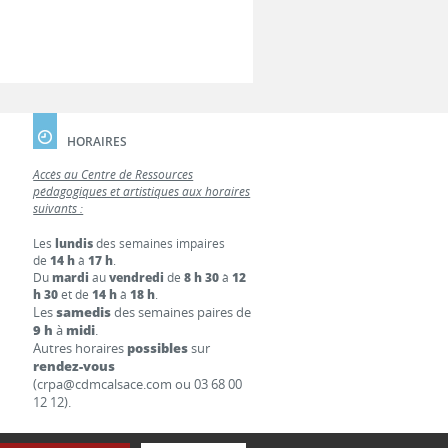
HORAIRES
Accès au Centre de Ressources
pédagogiques et artistiques aux horaires
suivants :
Les
lundis
des semaines impaires
de
14 h
à
17 h
.
Du
mardi
au
vendredi
de
8 h 30
à
12
h 30
et de
14 h
à
18 h
.
Les
samedis
des semaines paires de
9 h
à
midi
.
Autres horaires
possibles
sur
rendez-vous
(crpa@cdmcalsace.com ou 03 68 00
12 12).