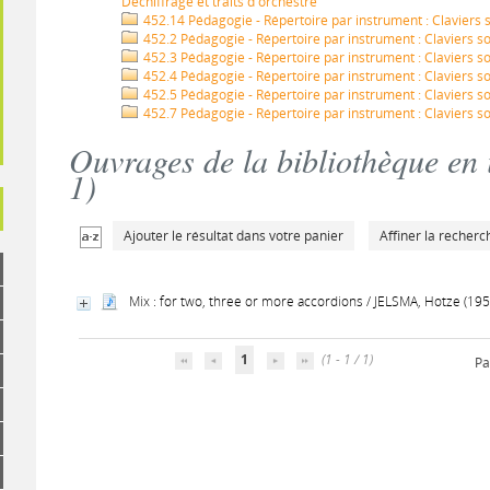
Déchiffrage et traits d'orchestre
452.14 Pédagogie - Répertoire par instrument : Claviers s
452.2 Pédagogie - Répertoire par instrument : Claviers sou
452.3 Pédagogie - Répertoire par instrument : Claviers so
452.4 Pédagogie - Répertoire par instrument : Claviers so
452.5 Pédagogie - Répertoire par instrument : Claviers s
452.7 Pédagogie - Répertoire par instrument : Claviers so
Ouvrages de la bibliothèque en 
1
)
Ajouter le résultat dans votre panier
Affiner la recherc
Mix : for two, three or more accordions / JELSMA, Hotze (195
1
(1 - 1 / 1)
Pa