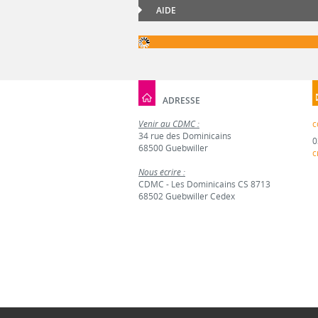
AIDE
ADRESSE
Venir au CDMC :
c
34 rue des Dominicains
0
68500 Guebwiller
c
Nous écrire :
CDMC - Les Dominicains CS 8713
68502 Guebwiller Cedex