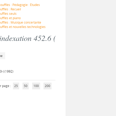
oufflés : Pédagogie : Études
fflés : Recueil
ufflés seuls
ufflés et piano
oufflés : Musique concertante
ufflés et nouvelles technologies
indexation 452.6 (
he
3-) (1992)
r page :
25
50
100
200