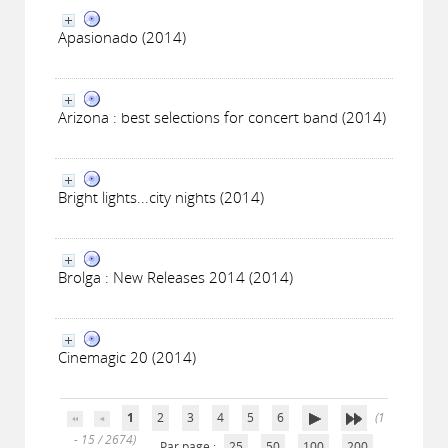
Apasionado (2014)
Arizona : best selections for concert band (2014)
Bright lights...city nights (2014)
Brolga : New Releases 2014 (2014)
Cinemagic 20 (2014)
1
2
3
4
5
6
(1
- 15 / 2674)
Par page :
25
50
100
200