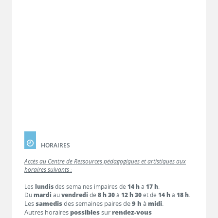
HORAIRES
Accès au Centre de Ressources pédagogiques et artistiques aux
horaires suivants :
Les
lundis
des semaines impaires de
14 h
à
17 h
.
Du
mardi
au
vendredi
de
8 h 30
à
12 h 30
et de
14 h
à
18 h
.
Les
samedis
des semaines paires de
9 h
à
midi
.
Autres horaires
possibles
sur
rendez-vous