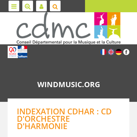
WINDMUSIC.ORG
INDEXATION CDHAR : CD
D'ORCHESTRE
D'HARMONIE