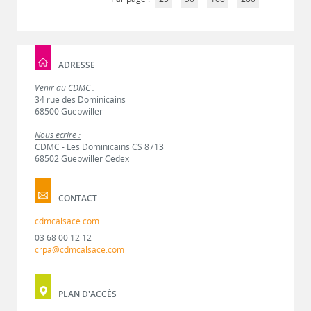
ADRESSE
Venir au CDMC :
34 rue des Dominicains
68500 Guebwiller
Nous écrire :
CDMC - Les Dominicains CS 8713
68502 Guebwiller Cedex
CONTACT
cdmcalsace.com
03 68 00 12 12
crpa@cdmcalsace.com
PLAN D'ACCÈS