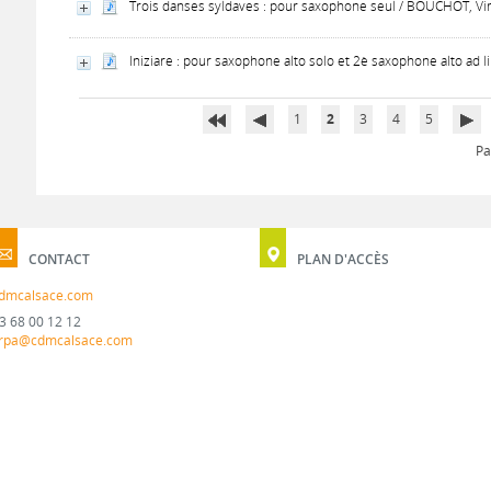
Trois danses syldaves : pour saxophone seul / BOUCHOT, Vin
Iniziare : pour saxophone alto solo et 2è saxophone alto ad 
1
2
3
4
5
Pa
CONTACT
PLAN D'ACCÈS
dmcalsace.com
3 68 00 12 12
rpa@cdmcalsace.com