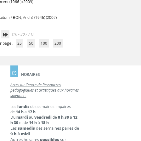
cent (1966-) (2009)
libitum / BON, André (1946) (2007)
(16 - 30 / 71)
r page :
25
50
100
200
HORAIRES
Accès au Centre de Ressources
pédagogiques et artistiques aux horaires
suivants :
Les
lundis
des semaines impaires
de
14 h
à
17 h
.
Du
mardi
au
vendredi
de
8 h 30
à
12
h 30
et de
14 h
à
18 h
.
Les
samedis
des semaines paires de
9 h
à
midi
.
Autres horaires
possibles
sur