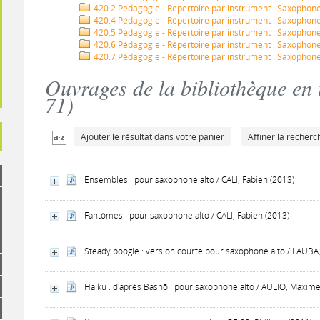
420.2 Pédagogie - Répertoire par instrument : Saxophone 
420.4 Pédagogie - Répertoire par instrument : Saxophone
420.5 Pédagogie - Répertoire par instrument : Saxophon
420.6 Pédagogie - Répertoire par instrument : Saxopho
420.7 Pédagogie - Répertoire par instrument : Saxophone
Ouvrages de la bibliothèque en 
71
)
Ajouter le résultat dans votre panier
Affiner la recherc
Ensembles : pour saxophone alto / CALI, Fabien (2013)
Fantômes : pour saxophone alto / CALI, Fabien (2013)
Steady boogie : version courte pour saxophone alto / LAUBA, 
Haïku : d'après Bashō : pour saxophone alto / AULIO, Maxime