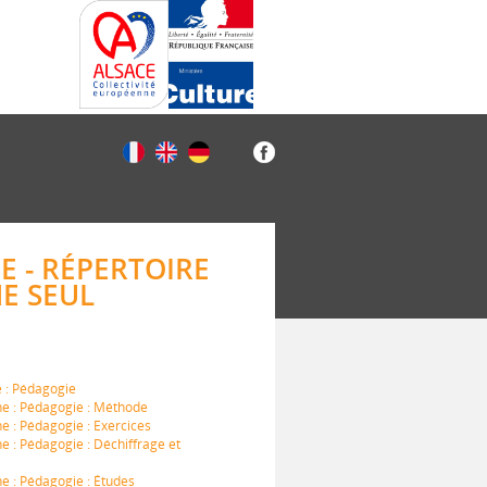
E - RÉPERTOIRE
E SEUL
e : Pédagogie
ne : Pédagogie : Méthode
e : Pédagogie : Exercices
e : Pédagogie : Déchiffrage et
e : Pédagogie : Études