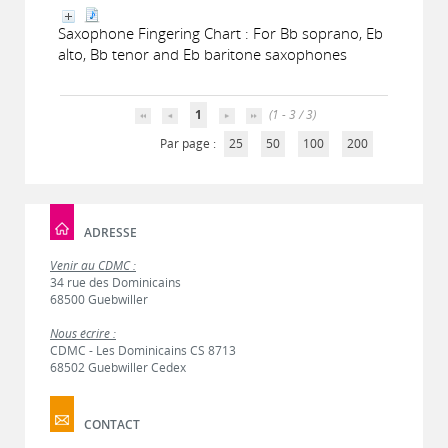
Saxophone Fingering Chart : For Bb soprano, Eb
alto, Bb tenor and Eb baritone saxophones
1
(1 - 3 / 3)
Par page :
25
50
100
200
ADRESSE
Venir au CDMC :
34 rue des Dominicains
68500 Guebwiller
Nous écrire :
CDMC - Les Dominicains CS 8713
68502 Guebwiller Cedex
CONTACT