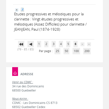
Etudes progressives et mélodiques pour la
clarinette : Vingt études progressives et
mélodiques (Assez Difficiles) pour clarinette /
JEANJEAN, Paul (1874-1928)
1
2
3
4
5
6
(76 - 85 / 85)
Par page :
25
50
100
200
ADRESSE
Venir au CDMC :
34 rue des Dominicains
68500 Guebwiller
Nous écrire :
CDMC - Les Dominicains CS 8713
68502 Guebwiller Cedex