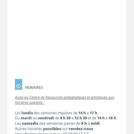
HORAIRES
Accès au Centre de Ressources pédagogiques et artistiques aux
horaires suivants :
Les
lundis
des semaines impaires de
14 h
à
17 h
.
Du
mardi
au
vendredi
de
8 h 30
à
12 h 30
et de
14 h
à
18 h
.
Les
samedis
des semaines paires de
9 h
à
midi
.
Autres horaires
possibles
sur
rendez-vous