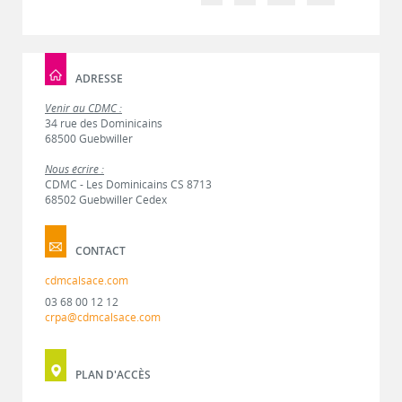
ADRESSE
Venir au CDMC :
34 rue des Dominicains
68500 Guebwiller
Nous écrire :
CDMC - Les Dominicains CS 8713
68502 Guebwiller Cedex
CONTACT
cdmcalsace.com
03 68 00 12 12
crpa@cdmcalsace.com
PLAN D'ACCÈS