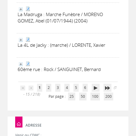
La Madruga : Marche Funèbre / MORENO
GOMEZ, Abel (01/07/1944) (2004)
La 4L de Jacky : (marche) / LORENTE, Xavier
60ème rue : Rock / SANGUINET, Bernard
1
2
3
4
5
6
(1
- 15 / 218)
Par page :
25
50
100
200
ADRESSE
Venir au CDMC :