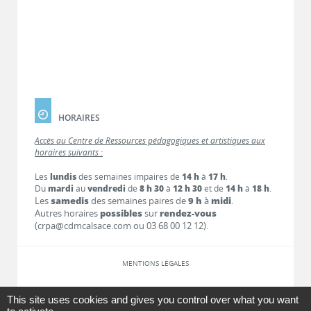
HORAIRES
Accès au Centre de Ressources pédagogiques et artistiques aux
horaires suivants :
Les
lundis
des semaines impaires de
14 h
à
17 h
.
Du
mardi
au
vendredi
de
8 h 30
à
12 h 30
et de
14 h
à
18 h
.
Les
samedis
des semaines paires de
9 h
à
midi
.
Autres horaires
possibles
sur
rendez-vous
(crpa@cdmcalsace.com ou 03 68 00 12 12).
MENTIONS LÉGALES
LIENS
This site uses cookies and gives you control over what you want