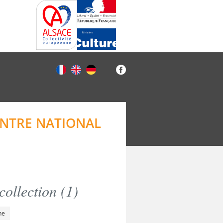
ENTRE NATIONAL
ollection (
1
)
he