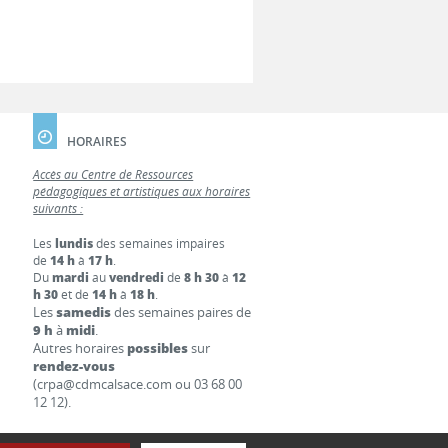
HORAIRES
Accès au Centre de Ressources
pédagogiques et artistiques aux horaires
suivants :
Les
lundis
des semaines impaires
de
14 h
à
17 h
.
Du
mardi
au
vendredi
de
8 h 30
à
12
h 30
et de
14 h
à
18 h
.
Les
samedis
des semaines paires de
9 h
à
midi
.
Autres horaires
possibles
sur
rendez-vous
(crpa@cdmcalsace.com ou 03 68 00
12 12).