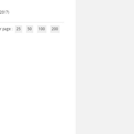
 2017)
r page :
25
50
100
200