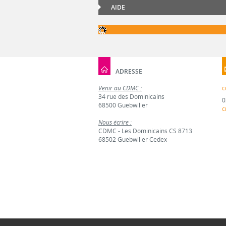
AIDE
ADRESSE
Venir au CDMC :
c
34 rue des Dominicains
0
68500 Guebwiller
c
Nous écrire :
CDMC - Les Dominicains CS 8713
68502 Guebwiller Cedex