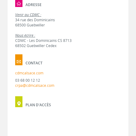
ADRESSE
Venir au CDMC :
34 rue des Dominicains
68500 Guebwiller
Nous écrire :
CDMC - Les Dominicains CS 8713
68502 Guebwiller Cedex
CONTACT
cdmcalsace.com
03 68 00 12 12
crpa@cdmcalsace.com
PLAN D'ACCÈS