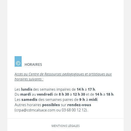
HORAIRES
Accès au Centre de Ressources pédagogiques et artistiques aux
horaires suivants :
Les
lundis
des semaines impaires de
14 h
à
17 h
.
Du
mardi
au
vendredi
de
8 h 30
à
12 h 30
et de
14 h
à
18 h
.
Les
samedis
des semaines paires de
9 h
à
midi
.
Autres horaires
possibles
sur
rendez-vous
(crpa@cdmcalsace.com ou 03 68 00 12 12).
MENTIONS LÉGALES