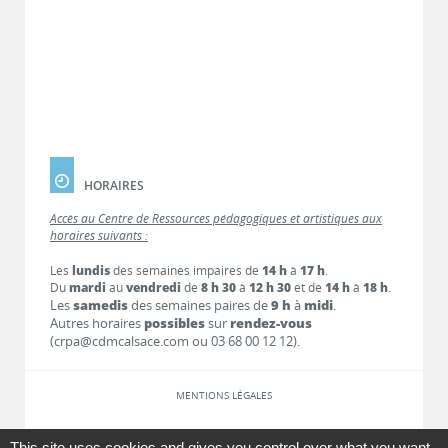
HORAIRES
Accès au Centre de Ressources pédagogiques et artistiques aux
horaires suivants :
Les
lundis
des semaines impaires de
14 h
à
17 h
.
Du
mardi
au
vendredi
de
8 h 30
à
12 h 30
et de
14 h
à
18 h
.
Les
samedis
des semaines paires de
9 h
à
midi
.
Autres horaires
possibles
sur
rendez-vous
(crpa@cdmcalsace.com ou 03 68 00 12 12).
MENTIONS LÉGALES
LIENS
This site uses cookies and gives you control over what you want