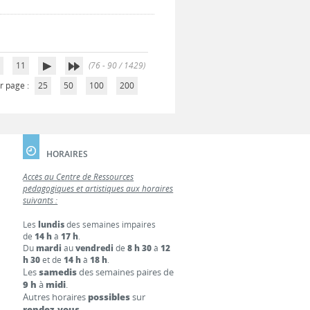
0
11
(76 - 90 / 1429)
r page :
25
50
100
200
HORAIRES
Accès au Centre de Ressources
pédagogiques et artistiques aux horaires
suivants :
Les
lundis
des semaines impaires
de
14 h
à
17 h
.
Du
mardi
au
vendredi
de
8 h 30
à
12
h 30
et de
14 h
à
18 h
.
Les
samedis
des semaines paires de
9 h
à
midi
.
Autres horaires
possibles
sur
rendez-vous