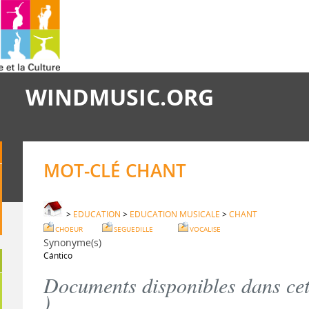
WINDMUSIC.ORG
MOT-CLÉ CHANT
>
EDUCATION
>
EDUCATION MUSICALE
>
CHANT
CHOEUR
SEGUEDILLE
VOCALISE
Synonyme(s)
Cántico
Documents disponibles dans cett
)