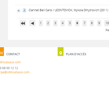
Clarinet Bell Carol / LEONTOVICH, Mykola Dmytrovich (2011)
1
2
3
4
5
6
7
8
9
1
Pa
CONTACT
PLAN D'ACCÈS
dmcalsace.com
3 68 00 12 12
rpa@cdmcalsace.com