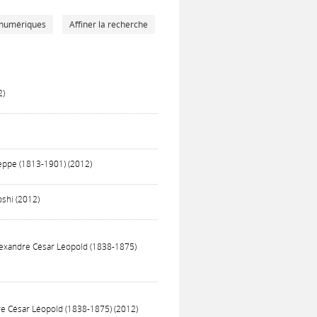
 numériques
Affiner la recherche
2)
useppe (1813-1901) (2012)
oshi (2012)
Alexandre César Léopold (1838-1875)
re César Léopold (1838-1875) (2012)