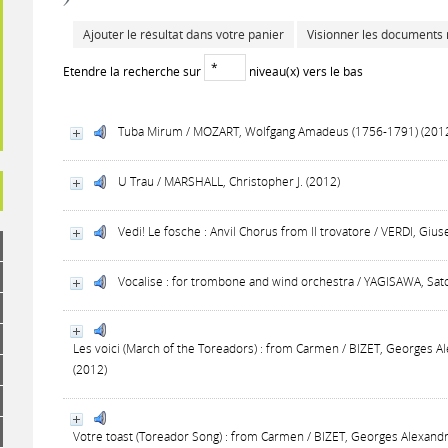
Ajouter le résultat dans votre panier
Visionner les documents
Etendre la recherche sur
niveau(x) vers le bas
Tuba Mirum / MOZART, Wolfgang Amadeus (1756-1791) (201
U Trau / MARSHALL, Christopher J. (2012)
Vedi! Le fosche : Anvil Chorus from Il trovatore / VERDI, Gi
Vocalise : for trombone and wind orchestra / YAGISAWA, Sat
Les voici (March of the Toreadors) : from Carmen / BIZET, Georges 
(2012)
Votre toast (Toreador Song) : from Carmen / BIZET, Georges Alexand