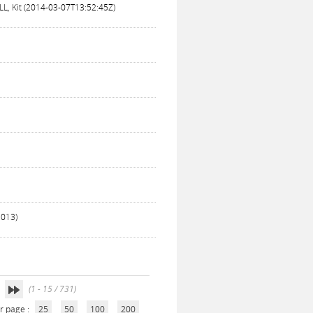
ULL, Kit (2014-03-07T13:52:45Z)
)
2013)
(1 - 15 / 731)
r page :
25
50
100
200