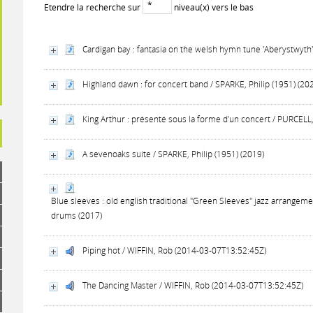
Etendre la recherche sur
niveau(x) vers le bas
Cardigan bay : fantasia on the welsh hymn tune 'Aberystwyth'
Highland dawn : for concert band / SPARKE, Philip (1951) (20
King Arthur : présenté sous la forme d'un concert / PURCELL
A sevenoaks suite / SPARKE, Philip (1951) (2019)
Blue sleeves : old english traditional "Green Sleeves" jazz arrangem
drums (2017)
Piping hot / WIFFIN, Rob (2014-03-07T13:52:45Z)
The Dancing Master / WIFFIN, Rob (2014-03-07T13:52:45Z)