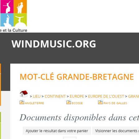
WINDMUSIC.ORG
MOT-CLÉ GRANDE-BRETAGNE
>
LIEU
>
CONTINENT
>
EUROPE
>
EUROPE DE L'OUEST
>
GRAN
ANGLETERRE
ECOSSE
PAYS DE GALLES
Documents disponibles dans cett
Ajouter le résultat dans votre panier
Visionner les documents