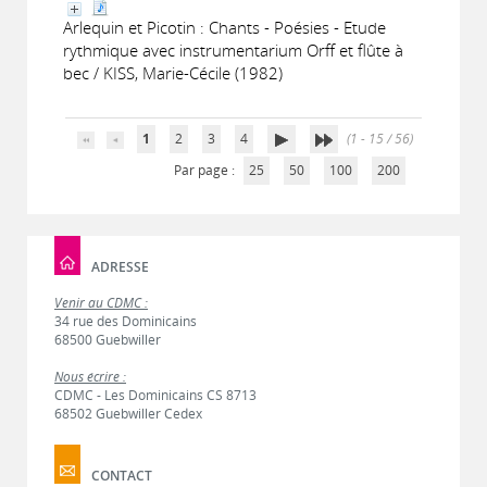
Arlequin et Picotin : Chants - Poésies - Etude
rythmique avec instrumentarium Orff et flûte à
bec / KISS, Marie-Cécile (1982)
1
2
3
4
(1 - 15 / 56)
Par page :
25
50
100
200
ADRESSE
Venir au CDMC :
34 rue des Dominicains
68500 Guebwiller
Nous écrire :
CDMC - Les Dominicains CS 8713
68502 Guebwiller Cedex
CONTACT