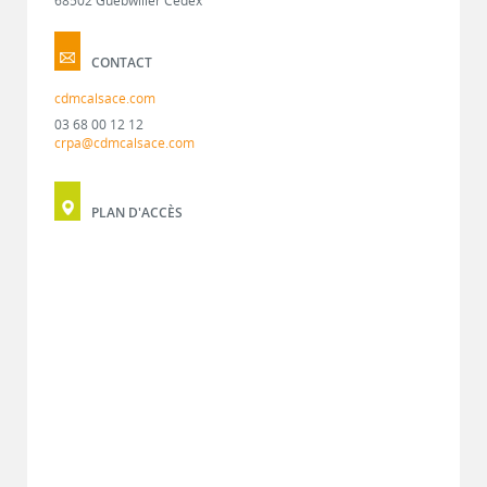
68502 Guebwiller Cedex
CONTACT
cdmcalsace.com
03 68 00 12 12
crpa@cdmcalsace.com
PLAN D'ACCÈS