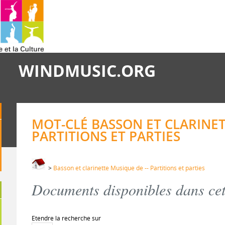
WINDMUSIC.ORG
MOT-CLÉ BASSON ET CLARINET
PARTITIONS ET PARTIES
>
Basson et clarinette Musique de -- Partitions et parties
Documents disponibles dans cett
Etendre la recherche sur