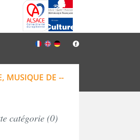
, MUSIQUE DE --
e catégorie (
0
)