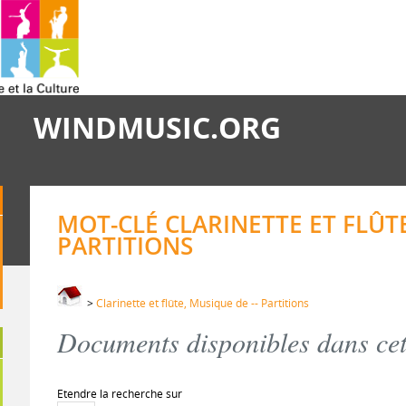
WINDMUSIC.ORG
MOT-CLÉ CLARINETTE ET FLÛTE
PARTITIONS
>
Clarinette et flûte, Musique de -- Partitions
Documents disponibles dans cett
Etendre la recherche sur