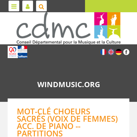
WINDMUSIC.ORG
MOT-CLÉ CHOEURS
SACRÉS (VOIX DE FEMMES)
ACC. DE PIANO --
PARTITIONS