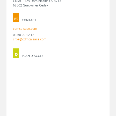
CDMC - Les Dominicains CS 8713
68502 Guebwiller Cedex
CONTACT
cdmcalsace.com
03 68 00 12 12
crpa@cdmcalsace.com
PLAN D'ACCÈS