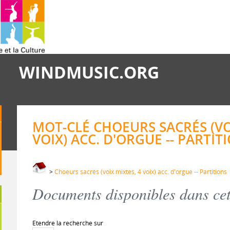
WINDMUSIC.ORG
MOT-CLÉ CHOEURS SACRÉS (VO
VOIX) ACC. D'ORGUE -- PARTIT
>
Choeurs sacrés (voix mixtes, 4 voix) acc. d'orgue -- Partitions
Documents disponibles dans cett
Etendre la recherche sur