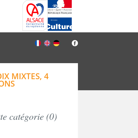
IX MIXTES, 4
IONS
e catégorie (
0
)