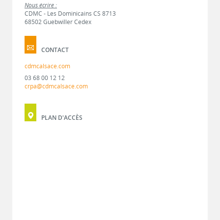
Nous écrire :
CDMC - Les Dominicains CS 8713
68502 Guebwiller Cedex
CONTACT
cdmcalsace.com
03 68 00 12 12
crpa@cdmcalsace.com
PLAN D'ACCÈS