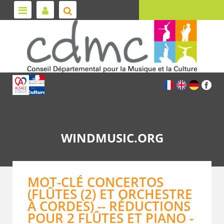
WINDMUSIC.ORG
MOT-CLÉ CONCERTOS
(FLÛTES (2) ET ORCHESTRE
À CORDES) -- RÉDUCTIONS
POUR 2 FLÛTES ET PIANO -